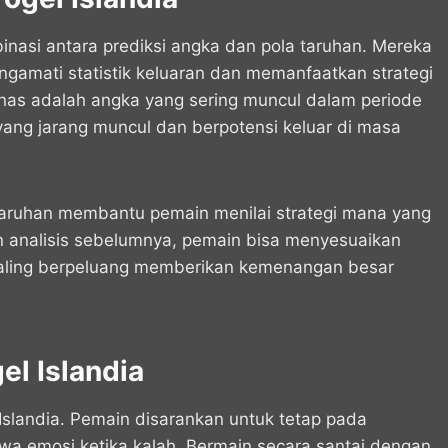
nasi antara prediksi angka dan pola taruhan. Mereka
engamati statistik keluaran dan memanfaatkan strategi
nas adalah angka yang sering muncul dalam periode
yang jarang muncul dan berpotensi keluar di masa
 taruhan membantu pemain menilai strategi mana yang
an analisis sebelumnya, pemain bisa menyesuaikan
paling berpeluang memberikan kemenangan besar
el Islandia
 Islandia. Pemain disarankan untuk tetap pada
wa emosi ketika kalah. Bermain secara santai dengan