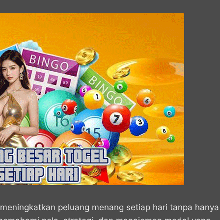
meningkatkan peluang menang setiap hari tanpa hanya