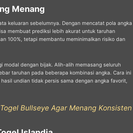
ang Menang
data keluaran sebelumnya. Dengan mencatat pola angka
sa membuat prediksi lebih akurat untuk taruhan
ngan 100%, tetapi membantu meminimalkan risiko dan
gi modal dengan bijak. Alih-alih memasang seluruh
yebar taruhan pada beberapa kombinasi angka. Cara ini
sil undian tidak persis sama dengan angka favorit,
 Togel Bullseye Agar Menang Konsisten
ogel Islandia