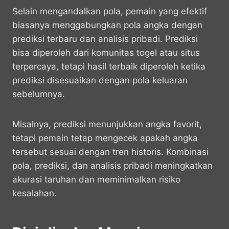
Selain mengandalkan pola, pemain yang efektif
biasanya menggabungkan pola angka dengan
prediksi terbaru dan analisis pribadi. Prediksi
bisa diperoleh dari komunitas togel atau situs
terpercaya, tetapi hasil terbaik diperoleh ketika
prediksi disesuaikan dengan pola keluaran
sebelumnya.
Misalnya, prediksi menunjukkan angka favorit,
tetapi pemain tetap mengecek apakah angka
tersebut sesuai dengan tren historis. Kombinasi
pola, prediksi, dan analisis pribadi meningkatkan
akurasi taruhan dan meminimalkan risiko
kesalahan.