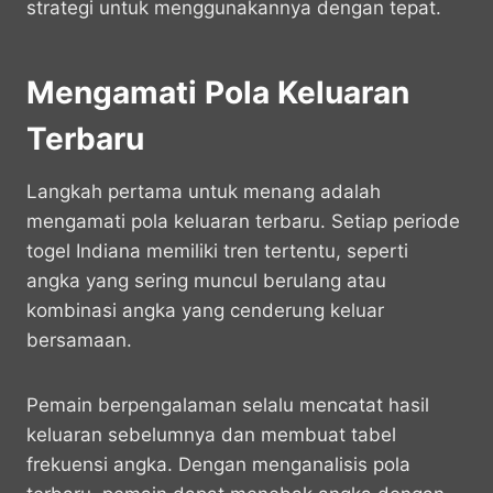
strategi untuk menggunakannya dengan tepat.
Mengamati Pola Keluaran
Terbaru
Langkah pertama untuk menang adalah
mengamati pola keluaran terbaru. Setiap periode
togel Indiana memiliki tren tertentu, seperti
angka yang sering muncul berulang atau
kombinasi angka yang cenderung keluar
bersamaan.
Pemain berpengalaman selalu mencatat hasil
keluaran sebelumnya dan membuat tabel
frekuensi angka. Dengan menganalisis pola