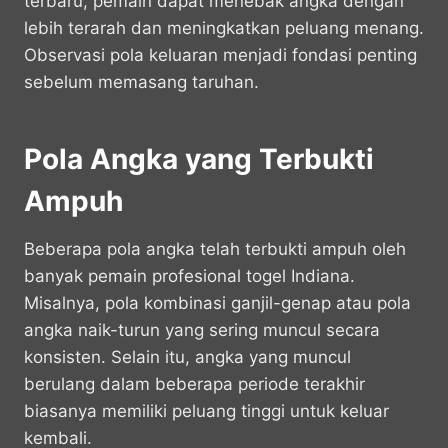
terbaru, pemain dapat menebak angka dengan
lebih terarah dan meningkatkan peluang menang.
Observasi pola keluaran menjadi fondasi penting
sebelum memasang taruhan.
Pola Angka yang Terbukti
Ampuh
Beberapa pola angka telah terbukti ampuh oleh
banyak pemain profesional togel Indiana.
Misalnya, pola kombinasi ganjil-genap atau pola
angka naik-turun yang sering muncul secara
konsisten. Selain itu, angka yang muncul
berulang dalam beberapa periode terakhir
biasanya memiliki peluang tinggi untuk keluar
kembali.