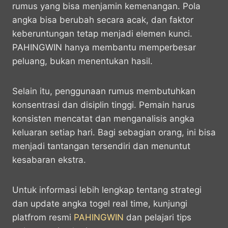
rumus yang bisa menjamin kemenangan. Pola
angka bisa berubah secara acak, dan faktor
keberuntungan tetap menjadi elemen kunci.
PAHINGWIN hanya membantu memperbesar
peluang, bukan menentukan hasil.
Selain itu, penggunaan rumus membutuhkan
konsentrasi dan disiplin tinggi. Pemain harus
konsisten mencatat dan menganalisis angka
keluaran setiap hari. Bagi sebagian orang, ini bisa
menjadi tantangan tersendiri dan menuntut
kesabaran ekstra.
Untuk informasi lebih lengkap tentang strategi
dan update angka togel real time, kunjungi
platfrom resmi
PAHINGWIN
dan pelajari tips