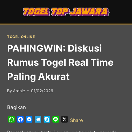
Skip
to
content
TOGEL ONLINE
PAHINGWIN: Diskusi
Rumus Togel Real Time
Paling Akurat
By
Archie
01/02/2026
Bagikan
W
F
M
T
S
L
X
Share
h
a
e
e
k
i