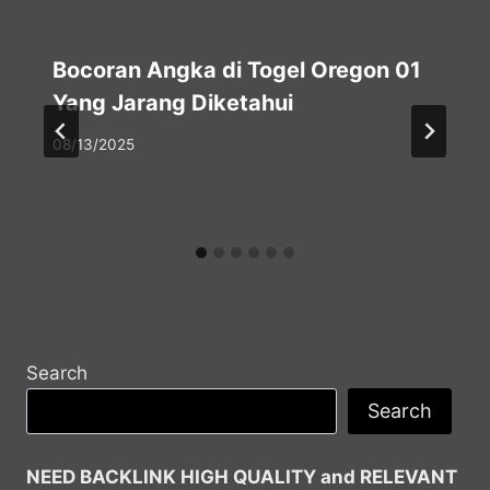
Bocoran Angka di Togel Oregon 01
Yang Jarang Diketahui
08/13/2025
Search
Search
NEED BACKLINK HIGH QUALITY and RELEVANT